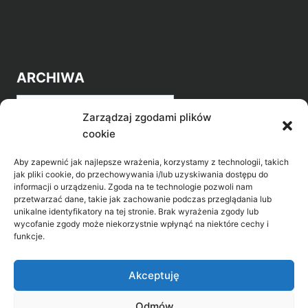
ARCHIWA
Archiwa
Zarządzaj zgodami plików
cookie
Aby zapewnić jak najlepsze wrażenia, korzystamy z technologii, takich
jak pliki cookie, do przechowywania i/lub uzyskiwania dostępu do
informacji o urządzeniu. Zgoda na te technologie pozwoli nam
przetwarzać dane, takie jak zachowanie podczas przeglądania lub
POZNAJ LEPIEJ NASZ REGION
unikalne identyfikatory na tej stronie. Brak wyrażenia zgody lub
wycofanie zgody może niekorzystnie wpłynąć na niektóre cechy i
>
Gołdap Mazurski Zdrój
funkcje.
>
Gołdap
Akceptuję
Odmów