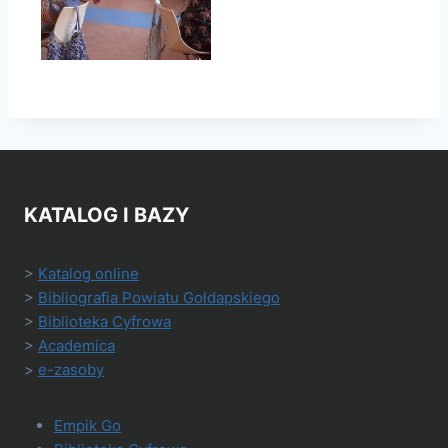
KATALOG I BAZY
>
Katalog online
>
Bibliografia Powiatu Gołdapskiego
>
Biblioteka Cyfrowa
>
Academica
>
e-zasoby
Empik Go