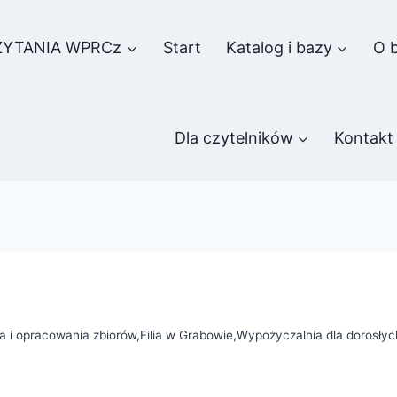
ZYTANIA WPRCz
Start
Katalog i bazy
O b
Dla czytelników
Kontakt
a i opracowania zbiorów
,
Filia w Grabowie
,
Wypożyczalnia dla dorosłyc