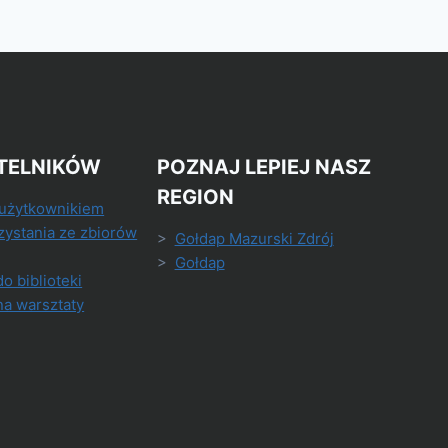
TELNIKÓW
POZNAJ LEPIEJ NASZ
REGION
 użytkownikiem
zystania ze zbiorów
>
Gołdap Mazurski Zdrój
>
Gołdap
do biblioteki
na warsztaty