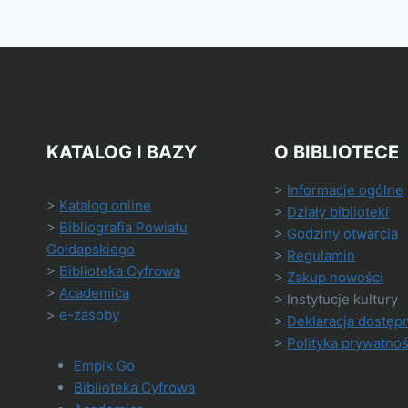
KATALOG I BAZY
O BIBLIOTECE
>
Informacje ogólne
>
Katalog online
>
Działy biblioteki
>
Bibliografia Powiatu
>
Godziny otwarcia
Gołdapskiego
>
Regulamin
>
Biblioteka Cyfrowa
>
Zakup nowości
>
Academica
> Instytucje kultury
>
e-zasoby
>
Deklaracja dostęp
>
Polityka prywatnoś
Empik Go
Biblioteka Cyfrowa