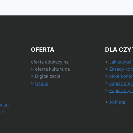
OFERTA
DLA CZY
oferta edukacyjna
>
Jak zostać
> oferta kulturalna
>
Zasady kor
> Digitalizacja
>
Moje konto
>
Usługi
>
Zapisz się 
>
Zapisz się 
>
Ankieta
ności
ci