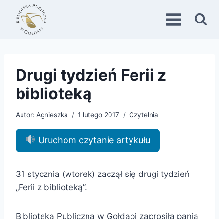
Przejdź
do
treści
Drugi tydzień Ferii z
biblioteką
Autor:
Agnieszka
1 lutego 2017
Czytelnia
Uruchom czytanie artykułu
31 stycznia (wtorek) zaczął się drugi tydzień
„Ferii z biblioteką”.
Biblioteka Publiczna w Gołdapi zaprosiła panią