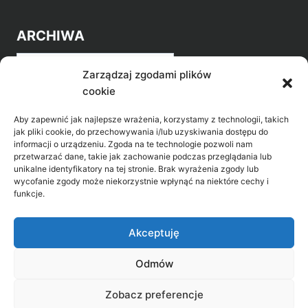
ARCHIWA
Archiwa
Zarządzaj zgodami plików
cookie
Aby zapewnić jak najlepsze wrażenia, korzystamy z technologii, takich
jak pliki cookie, do przechowywania i/lub uzyskiwania dostępu do
informacji o urządzeniu. Zgoda na te technologie pozwoli nam
przetwarzać dane, takie jak zachowanie podczas przeglądania lub
POZNAJ LEPIEJ NASZ REGION
unikalne identyfikatory na tej stronie. Brak wyrażenia zgody lub
wycofanie zgody może niekorzystnie wpłynąć na niektóre cechy i
>
Gołdap Mazurski Zdrój
funkcje.
>
Gołdap
Akceptuję
Odmów
Biblioteka Publiczna w Gołdapi, ul. Partyzantów
Zobacz preferencje
31, 19-500 Gołdap