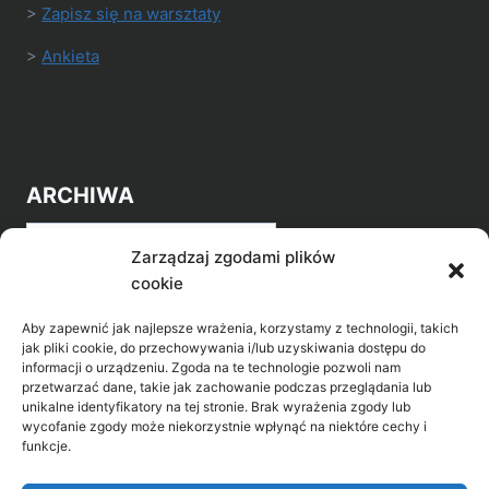
>
Zapisz się na warsztaty
>
Ankieta
ARCHIWA
Archiwa
Zarządzaj zgodami plików
cookie
Aby zapewnić jak najlepsze wrażenia, korzystamy z technologii, takich
jak pliki cookie, do przechowywania i/lub uzyskiwania dostępu do
informacji o urządzeniu. Zgoda na te technologie pozwoli nam
przetwarzać dane, takie jak zachowanie podczas przeglądania lub
POZNAJ LEPIEJ NASZ REGION
unikalne identyfikatory na tej stronie. Brak wyrażenia zgody lub
wycofanie zgody może niekorzystnie wpłynąć na niektóre cechy i
>
Gołdap Mazurski Zdrój
funkcje.
>
Gołdap