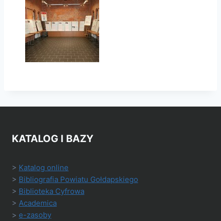
KATALOG I BAZY
>
Katalog online
>
Bibliografia Powiatu Gołdapskiego
>
Biblioteka Cyfrowa
>
Academica
>
e-zasoby