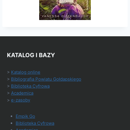
KATALOG I BAZY
>
Katalog online
>
Bibliografia Powiatu Gołdapskiego
>
Biblioteka Cyfrowa
>
Academica
>
e-zasoby
Empik Go
Biblioteka Cyfrowa