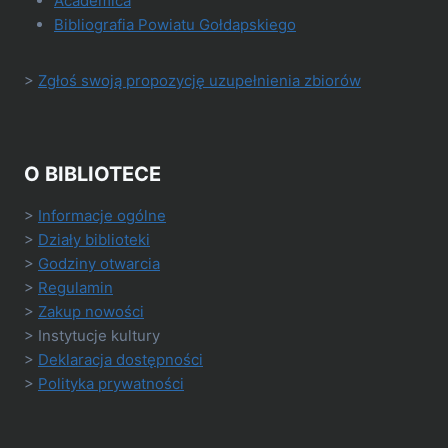
Academica
Bibliografia Powiatu Gołdapskiego
>
Zgłoś swoją propozycję uzupełnienia zbiorów
O BIBLIOTECE
>
Informacje ogólne
>
Działy biblioteki
>
Godziny otwarcia
>
Regulamin
>
Zakup nowości
> Instytucje kultury
>
Deklaracja dostępności
>
Polityka prywatności