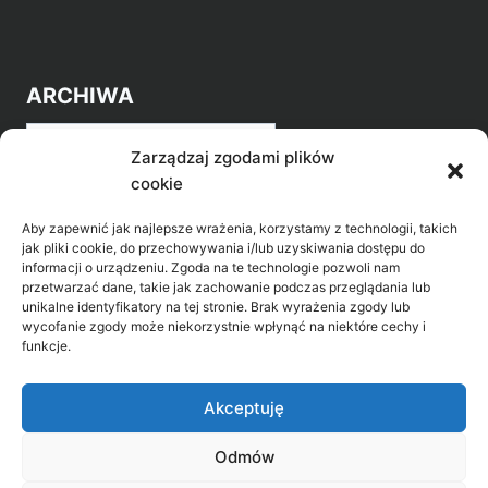
ARCHIWA
Archiwa
Zarządzaj zgodami plików
cookie
Aby zapewnić jak najlepsze wrażenia, korzystamy z technologii, takich
jak pliki cookie, do przechowywania i/lub uzyskiwania dostępu do
informacji o urządzeniu. Zgoda na te technologie pozwoli nam
przetwarzać dane, takie jak zachowanie podczas przeglądania lub
POZNAJ LEPIEJ NASZ REGION
unikalne identyfikatory na tej stronie. Brak wyrażenia zgody lub
wycofanie zgody może niekorzystnie wpłynąć na niektóre cechy i
>
Gołdap Mazurski Zdrój
funkcje.
>
Gołdap
Akceptuję
Odmów
Biblioteka Publiczna w Gołdapi, ul. Partyzantów