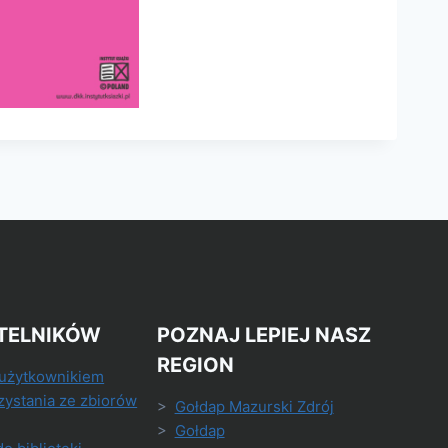
TELNIKÓW
POZNAJ LEPIEJ NASZ
REGION
 użytkownikiem
zystania ze zbiorów
>
Gołdap Mazurski Zdrój
>
Gołdap