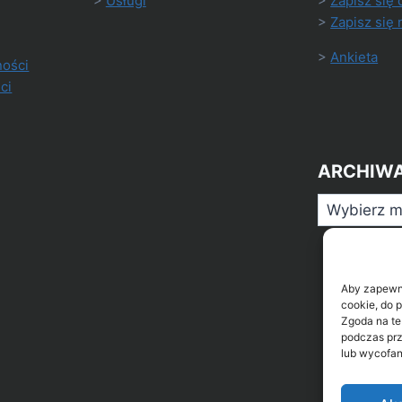
>
Usługi
>
Zapisz się 
>
Zapisz się 
>
Ankieta
ności
ci
ARCHIW
Archiwa
Aby zapewnić
cookie, do 
Zgoda na te
podczas prz
lub wycofan