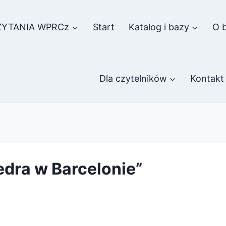
ZYTANIA WPRCz
Start
Katalog i bazy
O b
Dla czytelników
Kontakt
dra w Barcelonie”