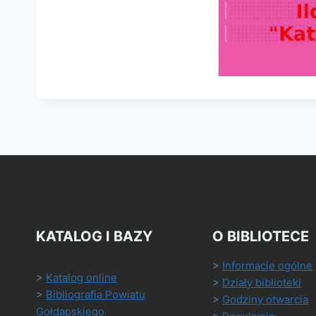
KATALOG I BAZY
O BIBLIOTECE
>
Informacje ogólne
>
Katalog online
>
Działy biblioteki
>
Bibliografia Powiatu
>
Godziny otwarcia
Gołdapskiego