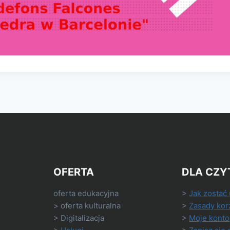
OFERTA
DLA CZY
oferta edukacyjna
>
Jak zostać
> oferta kulturalna
>
Zasady kor
> Digitalizacja
>
Moje konto