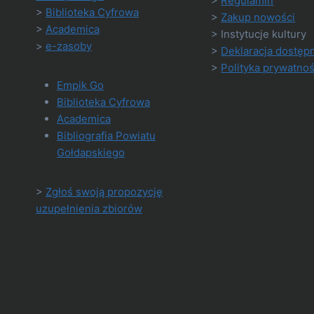
>
Regulamin
>
Biblioteka Cyfrowa
>
Zakup nowości
>
Academica
> Instytucje kultury
>
e-zasoby
>
Deklaracja dostęp
>
Polityka prywatnoś
Empik Go
Biblioteka Cyfrowa
Academica
Bibliografia Powiatu
Gołdapskiego
>
Zgłoś swoją propozycję
uzupełnienia zbiorów