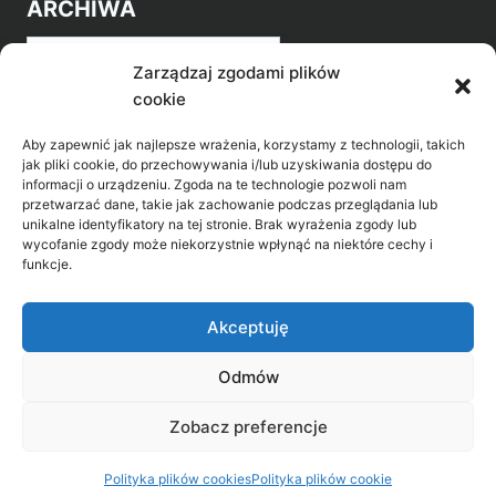
ARCHIWA
Archiwa
Zarządzaj zgodami plików
cookie
Aby zapewnić jak najlepsze wrażenia, korzystamy z technologii, takich
jak pliki cookie, do przechowywania i/lub uzyskiwania dostępu do
informacji o urządzeniu. Zgoda na te technologie pozwoli nam
przetwarzać dane, takie jak zachowanie podczas przeglądania lub
POZNAJ LEPIEJ NASZ REGION
unikalne identyfikatory na tej stronie. Brak wyrażenia zgody lub
wycofanie zgody może niekorzystnie wpłynąć na niektóre cechy i
>
Gołdap Mazurski Zdrój
funkcje.
>
Gołdap
Akceptuję
Odmów
Biblioteka Publiczna w Gołdapi, ul. Partyzantów
Zobacz preferencje
31, 19-500 Gołdap
Polityka plików cookies
Polityka plików cookie