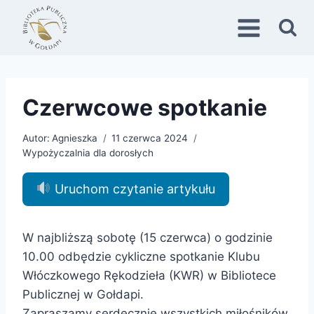
Przejdź
do
treści
Czerwcowe spotkanie
Autor:
Agnieszka
11 czerwca 2024
Wypożyczalnia dla dorosłych
Uruchom czytanie artykułu
W najbliższą sobotę (15 czerwca) o godzinie
10.00 odbędzie cykliczne spotkanie Klubu
Włóczkowego Rękodzieła (KWR) w
Bibliotece
Publicznej w Gołdapi
.
Zapraszamy serdecznie wszystkich miłośników