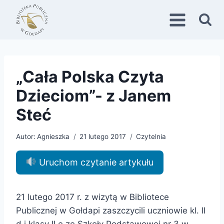
Przejdź
do
treści
„Cała Polska Czyta
Dzieciom”- z Janem
Steć
Autor:
Agnieszka
21 lutego 2017
Czytelnia
Uruchom czytanie artykułu
21 lutego 2017 r. z wizytą w Bibliotece
Publicznej w Gołdapi zaszczycili uczniowie kl. II
d i klasy II e ze Szkoły Podstawowej nr 3 w