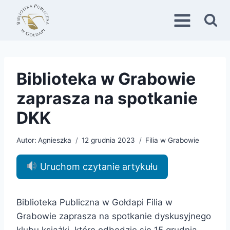
Przejdź
do
treści
Biblioteka w Grabowie
zaprasza na spotkanie
DKK
Autor:
Agnieszka
12 grudnia 2023
Filia w Grabowie
Uruchom czytanie artykułu
Biblioteka Publiczna w Gołdapi Filia w
Grabowie zaprasza na spotkanie dyskusyjnego
klubu książki, które odbędzie się 15 grudnia