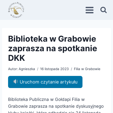
Przejdź
do
treści
Biblioteka w Grabowie
zaprasza na spotkanie
DKK
Autor:
Agnieszka
16 listopada 2023
Filia w Grabowie
Uruchom czytanie artykułu
Biblioteka Publiczna w Gołdapi Filia w
Grabowie zaprasza na spotkanie dyskusyjnego
klubu książki, które odbędzie się 24 listopada