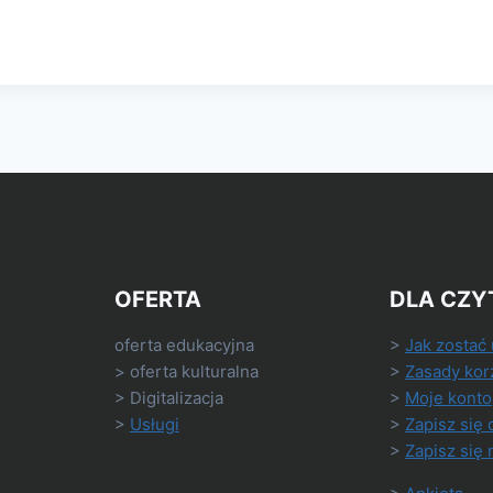
OFERTA
DLA CZY
oferta edukacyjna
>
Jak zostać
> oferta kulturalna
>
Zasady kor
> Digitalizacja
>
Moje konto
>
Usługi
>
Zapisz się 
>
Zapisz się 