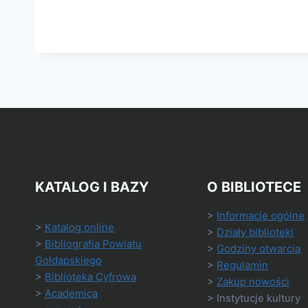
KATALOG I BAZY
O BIBLIOTECE
>
Informacje ogólne
>
Katalog online
>
Działy biblioteki
>
Bibliografia Powiatu
>
Godziny otwarcia
Gołdapskiego
>
Regulamin
>
Biblioteka Cyfrowa
>
Zakup nowości
>
Academica
> Instytucje kultury