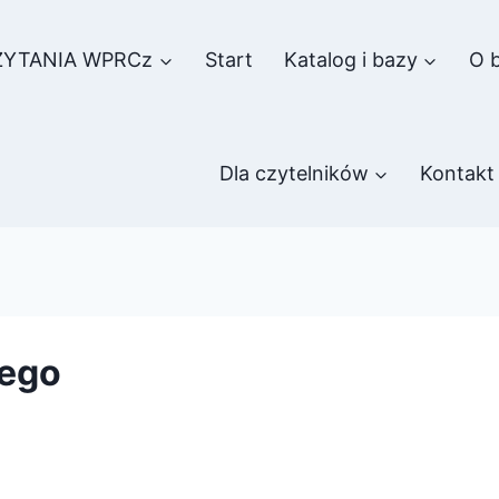
ZYTANIA WPRCz
Start
Katalog i bazy
O b
Dla czytelników
Kontakt
wego