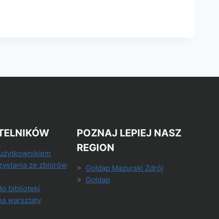
TELNIKÓW
POZNAJ LEPIEJ NASZ
REGION
 użytkownikiem
zystania ze zbiorów
>
Gołdap Mazurski Zdrój
>
Gołdap
do biblioteki
na warsztaty