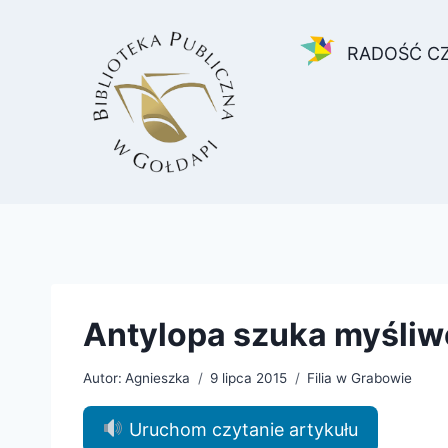
Przejdź
do
RADOŚĆ C
treści
Antylopa szuka myśli
Autor:
Agnieszka
9 lipca 2015
Filia w Grabowie
Uruchom czytanie artykułu