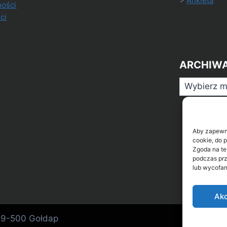
>
Ankieta
ności
ci
ARCHIW
Archiwa
Aby zapewnić
cookie, do 
Zgoda na te
podczas prz
lub wycofan
Akc
 19-500 Gołdap