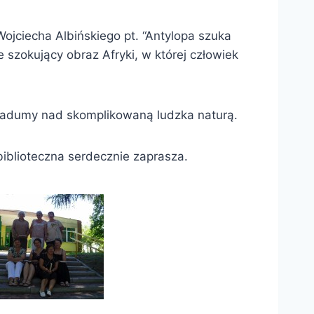
jciecha Albińskiego pt. “Antylopa szuka
 szokujący obraz Afryki, w której człowiek
o zadumy nad skomplikowaną ludzka naturą.
biblioteczna serdecznie zaprasza.