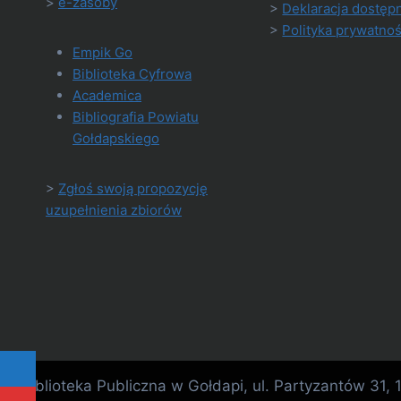
>
e-zasoby
>
Deklaracja dostęp
>
Polityka prywatnoś
Empik Go
Biblioteka Cyfrowa
Academica
Bibliografia Powiatu
Gołdapskiego
>
Zgłoś swoją propozycję
uzupełnienia zbiorów
Biblioteka Publiczna w Gołdapi, ul. Partyzantów 31,