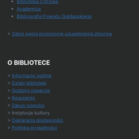
Biblioteka Cyfrowa
Academica
Bibliografia Powiatu Gołdapskiego
>
Zgłoś swoją propozycję uzupełnienia zbiorów
O BIBLIOTECE
>
Informacje ogólne
>
Działy biblioteki
>
Godziny otwarcia
>
Regulamin
>
Zakup nowości
> Instytucje kultury
>
Deklaracja dostępności
>
Polityka prywatności