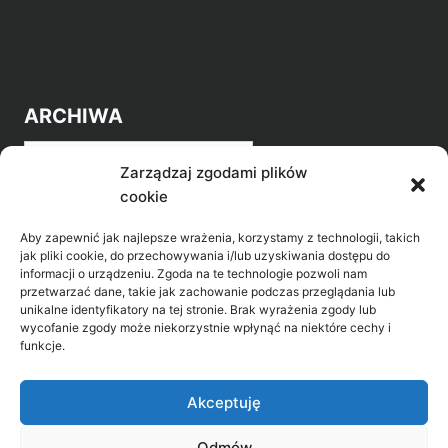
ARCHIWA
Archiwa
Zarządzaj zgodami plików
cookie
Aby zapewnić jak najlepsze wrażenia, korzystamy z technologii, takich
jak pliki cookie, do przechowywania i/lub uzyskiwania dostępu do
informacji o urządzeniu. Zgoda na te technologie pozwoli nam
przetwarzać dane, takie jak zachowanie podczas przeglądania lub
POZNAJ LEPIEJ NASZ REGION
unikalne identyfikatory na tej stronie. Brak wyrażenia zgody lub
wycofanie zgody może niekorzystnie wpłynąć na niektóre cechy i
>
Gołdap Mazurski Zdrój
funkcje.
>
Gołdap
Akceptuję
Odmów