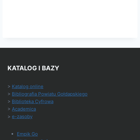
KATALOG I BAZY
>
Katalog online
>
Bibliografia Powiatu Gołdapskiego
>
Biblioteka Cyfrowa
>
Academica
>
e-zasoby
Empik Go