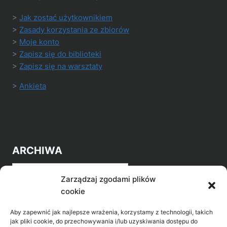
>
Jak zostać użytkownikiem
>
Zasady korzystania ze zbiorów
>
Moje konto
>
Zapisz się do biblioteki
>
Zapisz się na warsztaty
>
Ankieta
ARCHIWA
Archiwa
Zarządzaj zgodami plików
cookie
Aby zapewnić jak najlepsze wrażenia, korzystamy z technologii, takich
jak pliki cookie, do przechowywania i/lub uzyskiwania dostępu do