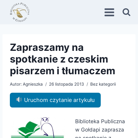
Przejdź
do
treści
Zapraszamy na
spotkanie z czeskim
pisarzem i tłumaczem
Autor:
Agnieszka
26 listopada 2013
Bez kategorii
Uruchom czytanie artykułu
Biblioteka Publiczna
w Gołdapi zaprasza
na spotkanie z