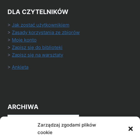
DLA CZYTELNIKÓW
>
Jak zostać użytkownikiem
>
Zasady korzystania ze zbiorów
>
Moje konto
>
Zapisz się do biblioteki
>
Zapisz się na warsztaty
>
Ankieta
ARCHIWA
Archiwa
Zarządzaj zgodami plików
cookie