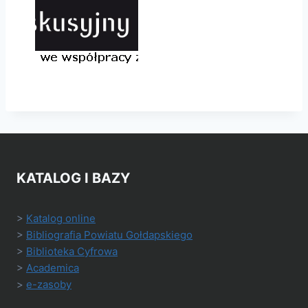
KATALOG I BAZY
>
Katalog online
>
Bibliografia Powiatu Gołdapskiego
>
Biblioteka Cyfrowa
>
Academica
>
e-zasoby