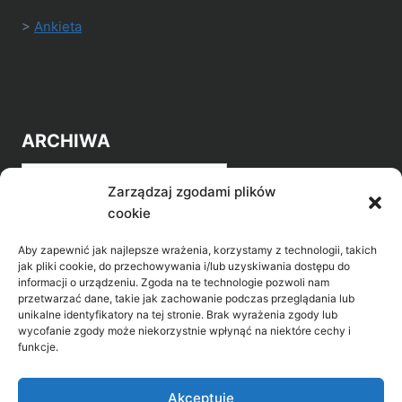
>
Ankieta
ARCHIWA
Archiwa
Zarządzaj zgodami plików
cookie
Aby zapewnić jak najlepsze wrażenia, korzystamy z technologii, takich
jak pliki cookie, do przechowywania i/lub uzyskiwania dostępu do
informacji o urządzeniu. Zgoda na te technologie pozwoli nam
przetwarzać dane, takie jak zachowanie podczas przeglądania lub
POZNAJ LEPIEJ NASZ REGION
unikalne identyfikatory na tej stronie. Brak wyrażenia zgody lub
wycofanie zgody może niekorzystnie wpłynąć na niektóre cechy i
>
Gołdap Mazurski Zdrój
funkcje.
>
Gołdap
Akceptuję