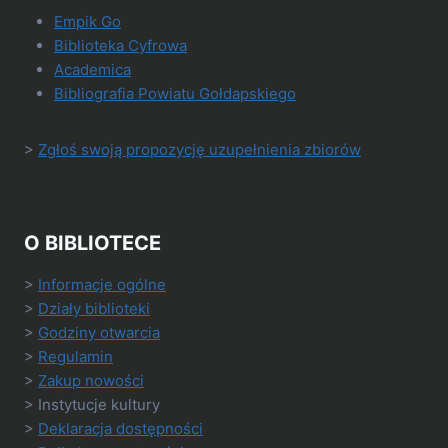
Empik Go
Biblioteka Cyfrowa
Academica
Bibliografia Powiatu Gołdapskiego
>
Zgłoś swoją propozycję uzupełnienia zbiorów
O BIBLIOTECE
>
Informacje ogólne
>
Działy biblioteki
>
Godziny otwarcia
>
Regulamin
>
Zakup nowości
> Instytucje kultury
>
Deklaracja dostępności