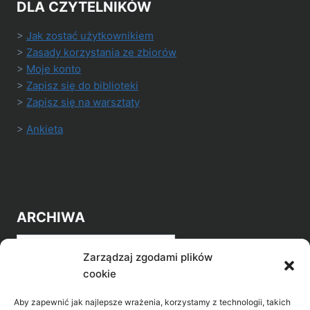
DLA CZYTELNIKÓW
>
Jak zostać użytkownikiem
>
Zasady korzystania ze zbiorów
>
Moje konto
>
Zapisz się do biblioteki
>
Zapisz się na warsztaty
>
Ankieta
ARCHIWA
Archiwa
Zarządzaj zgodami plików
cookie
Aby zapewnić jak najlepsze wrażenia, korzystamy z technologii, takich