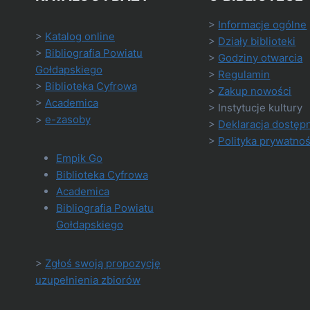
>
Informacje ogólne
>
Katalog online
>
Działy biblioteki
>
Bibliografia Powiatu
>
Godziny otwarcia
Gołdapskiego
>
Regulamin
>
Biblioteka Cyfrowa
>
Zakup nowości
>
Academica
> Instytucje kultury
>
e-zasoby
>
Deklaracja dostęp
>
Polityka prywatnoś
Empik Go
Biblioteka Cyfrowa
Academica
Bibliografia Powiatu
Gołdapskiego
>
Zgłoś swoją propozycję
uzupełnienia zbiorów