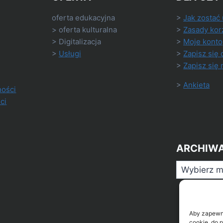
oferta edukacyjna
>
Jak zostać
> oferta kulturalna
>
Zasady kor
> Digitalizacja
>
Moje konto
>
Usługi
>
Zapisz się 
>
Zapisz się 
>
Ankieta
ności
ci
ARCHIW
Archiwa
Aby zapewnić
cookie, do 