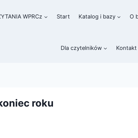
ZYTANIA WPRCz
Start
Katalog i bazy
O b
Dla czytelników
Kontakt
koniec roku