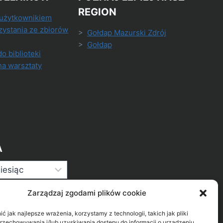
REGION
 użytkownikiem
zystania ze zbiorów
>
Gołdap Mazurski Zdrój
>
Gołdap
do biblioteki
na warsztaty
A
Zarządzaj zgodami plików cookie
 jak najlepsze wrażenia, korzystamy z technologii, takich jak pliki
przechowywania i/lub uzyskiwania dostępu do informacji o urządzeniu.