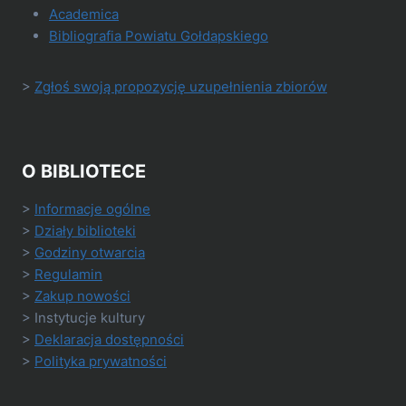
Academica
Bibliografia Powiatu Gołdapskiego
>
Zgłoś swoją propozycję uzupełnienia zbiorów
O BIBLIOTECE
>
Informacje ogólne
>
Działy biblioteki
>
Godziny otwarcia
>
Regulamin
>
Zakup nowości
> Instytucje kultury
>
Deklaracja dostępności
>
Polityka prywatności