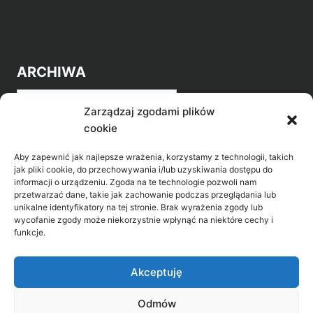
ARCHIWA
Archiwa
Zarządzaj zgodami plików
cookie
Aby zapewnić jak najlepsze wrażenia, korzystamy z technologii, takich
jak pliki cookie, do przechowywania i/lub uzyskiwania dostępu do
informacji o urządzeniu. Zgoda na te technologie pozwoli nam
przetwarzać dane, takie jak zachowanie podczas przeglądania lub
POZNAJ LEPIEJ NASZ REGION
unikalne identyfikatory na tej stronie. Brak wyrażenia zgody lub
wycofanie zgody może niekorzystnie wpłynąć na niektóre cechy i
>
Gołdap Mazurski Zdrój
funkcje.
>
Gołdap
Akceptuję
Odmów