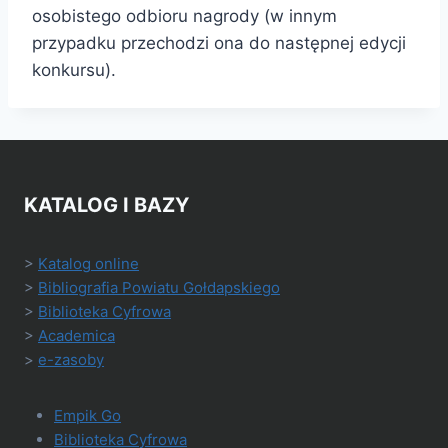
osobistego odbioru nagrody (w innym
przypadku przechodzi ona do następnej edycji
konkursu).
KATALOG I BAZY
>
Katalog online
>
Bibliografia Powiatu Gołdapskiego
>
Biblioteka Cyfrowa
>
Academica
>
e-zasoby
Empik Go
Biblioteka Cyfrowa