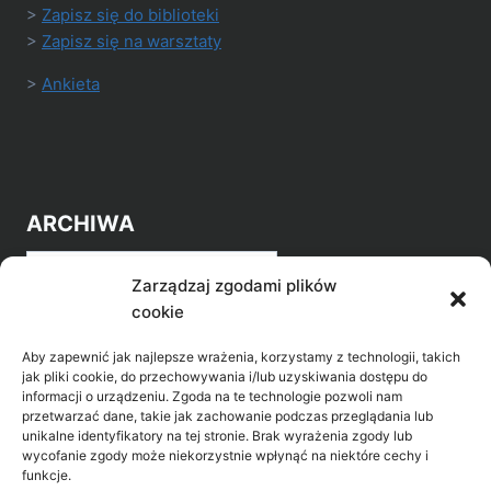
>
Zapisz się do biblioteki
>
Zapisz się na warsztaty
>
Ankieta
ARCHIWA
Archiwa
Zarządzaj zgodami plików
cookie
Aby zapewnić jak najlepsze wrażenia, korzystamy z technologii, takich
jak pliki cookie, do przechowywania i/lub uzyskiwania dostępu do
informacji o urządzeniu. Zgoda na te technologie pozwoli nam
przetwarzać dane, takie jak zachowanie podczas przeglądania lub
POZNAJ LEPIEJ NASZ REGION
unikalne identyfikatory na tej stronie. Brak wyrażenia zgody lub
wycofanie zgody może niekorzystnie wpłynąć na niektóre cechy i
>
Gołdap Mazurski Zdrój
funkcje.