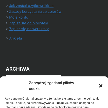
>
Jak zostać użytkownikiem
>
Zasady korzystania ze zbiorów
>
Moje konto
>
Zapisz się do biblioteki
>
Zapisz się na warsztaty
>
Ankieta
ARCHIWA
Archiwa
Zarządzaj zgodami plików
cookie
Aby zapewnić jak najlepsze wrażenia, korzystamy z technologii, takich
jak pliki cookie, do przechowywania i/lub uzyskiwania dostępu do
informacji o urządzeniu. Zgoda na te technologie pozwoli nam