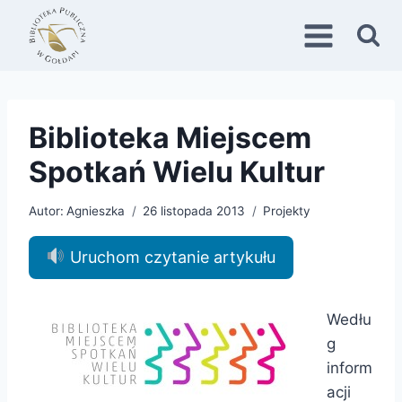
Przejdź
do
treści
Biblioteka Miejscem
Spotkań Wielu Kultur
Autor:
Agnieszka
26 listopada 2013
Projekty
Uruchom czytanie artykułu
Wedłu
g
inform
acji