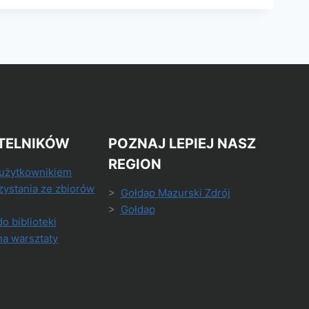
TELNIKÓW
POZNAJ LEPIEJ NASZ
REGION
 użytkownikiem
zystania ze zbiorów
>
Gołdap Mazurski Zdrój
>
Gołdap
do biblioteki
na warsztaty