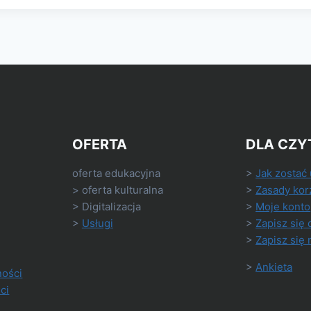
OFERTA
DLA CZY
oferta edukacyjna
>
Jak zostać
> oferta kulturalna
>
Zasady kor
> Digitalizacja
>
Moje konto
>
Usługi
>
Zapisz się 
>
Zapisz się 
>
Ankieta
ności
ci