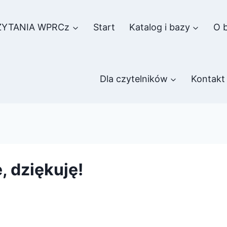
ZYTANIA WPRCz
Start
Katalog i bazy
O b
Dla czytelników
Kontakt
, dziękuję!