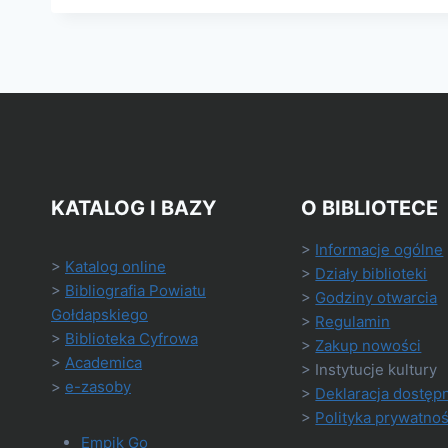
KATALOG I BAZY
O BIBLIOTECE
>
Informacje ogólne
>
Katalog online
>
Działy biblioteki
>
Bibliografia Powiatu
>
Godziny otwarcia
Gołdapskiego
>
Regulamin
>
Biblioteka Cyfrowa
>
Zakup nowości
>
Academica
> Instytucje kultury
>
e-zasoby
>
Deklaracja dostęp
>
Polityka prywatnoś
Empik Go