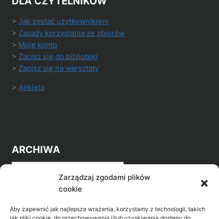
DLA CZYTELNIKÓW
>
Jak zostać użytkownikiem
>
Zasady korzystania ze zbiorów
>
Moje konto
>
Zapisz się do biblioteki
>
Zapisz się na warsztaty
>
Ankieta
ARCHIWA
Archiwa
Zarządzaj zgodami plików
cookie
Aby zapewnić jak najlepsze wrażenia, korzystamy z technologii, takich
jak pliki cookie, do przechowywania i/lub uzyskiwania dostępu do