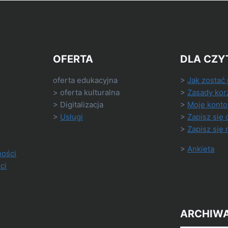
OFERTA
DLA CZY
oferta edukacyjna
>
Jak zostać
> oferta kulturalna
>
Zasady kor
> Digitalizacja
>
Moje konto
>
Usługi
>
Zapisz się 
>
Zapisz się 
>
Ankieta
ności
ci
ARCHIW