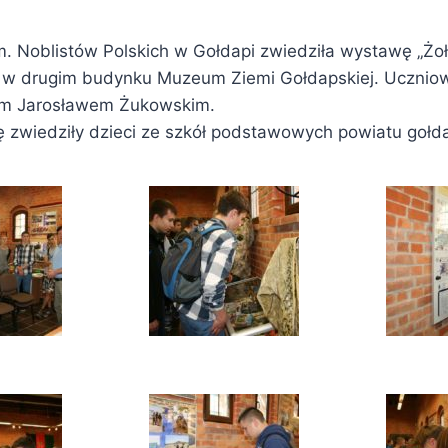
m. Noblistów Polskich w Gołdapi zwiedziła wystawę „Żoł
” w drugim budynku Muzeum Ziemi Gołdapskiej. Uczniow
lem Jarosławem Żukowskim.
ę zwiedziły dzieci ze szkół podstawowych powiatu gołd