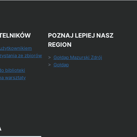
TELNIKÓW
POZNAJ LEPIEJ NASZ
REGION
 użytkownikiem
zystania ze zbiorów
>
Gołdap Mazurski Zdrój
>
Gołdap
do biblioteki
na warsztaty
A