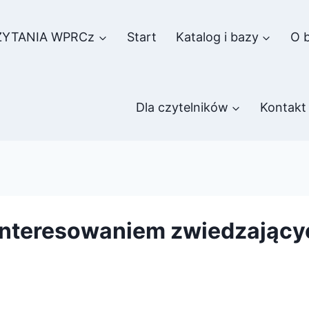
ZYTANIA WPRCz
Start
Katalog i bazy
O b
Dla czytelników
Kontakt
interesowaniem zwiedzający