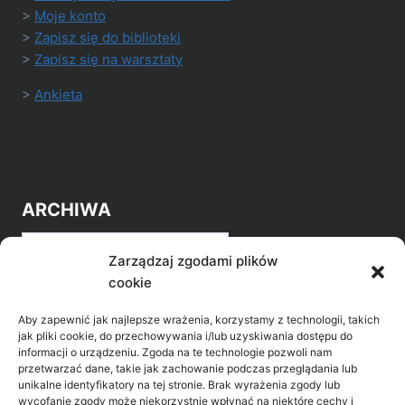
>
Moje konto
>
Zapisz się do biblioteki
>
Zapisz się na warsztaty
>
Ankieta
ARCHIWA
Archiwa
Zarządzaj zgodami plików
cookie
Aby zapewnić jak najlepsze wrażenia, korzystamy z technologii, takich
jak pliki cookie, do przechowywania i/lub uzyskiwania dostępu do
informacji o urządzeniu. Zgoda na te technologie pozwoli nam
przetwarzać dane, takie jak zachowanie podczas przeglądania lub
POZNAJ LEPIEJ NASZ REGION
unikalne identyfikatory na tej stronie. Brak wyrażenia zgody lub
wycofanie zgody może niekorzystnie wpłynąć na niektóre cechy i