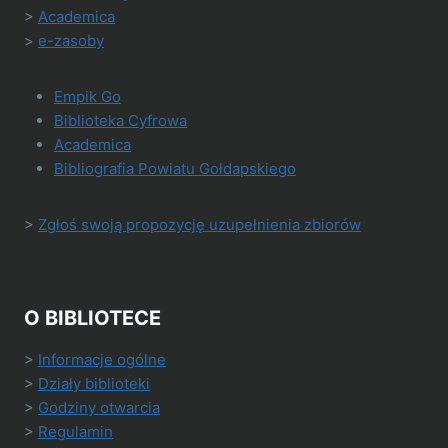
>
Academica
>
e-zasoby
Empik Go
Biblioteka Cyfrowa
Academica
Bibliografia Powiatu Gołdapskiego
>
Zgłoś swoją propozycję uzupełnienia zbiorów
O BIBLIOTECE
>
Informacje ogólne
>
Działy biblioteki
>
Godziny otwarcia
>
Regulamin