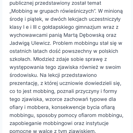
publicznej przedstawiony został temat
„Mobbing w grupach rówieśniczych”. W minioną
środę i piątek, w dwóch lekcjach uczestniczyły
klasy I e i III c gołdapskiego gimnazjum wraz z
wychowawcami panią Martą Dębowską oraz
Jadwigą Ulewicz. Problem mobbingu stał się w
ostatnich latach dość powszechny w polskich
szkołach. Młodzież zdaje sobie sprawę z
występowania tego zjawiska również w swoim
środowisku. Na lekcji przedstawiono
prezentację, z której uczniowie dowiedzieli się,
co to jest mobbing, poznali przyczyny i formy
tego zjawiska, wzorce zachowań typowe dla
ofiary i mobbera, konsekwencje bycia ofiarą
mobbingu, sposoby pomocy ofiarom mobbingu,
zapobieganie mobbingowi oraz instytucje
pomocne w walce z tym zjawiskiem.