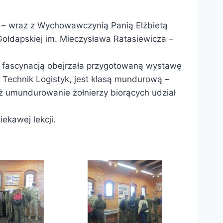
ób – wraz z Wychowawczynią Panią Elżbietą
łdapskiej im. Mieczysława Ratasiewicza –
i fascynacją obejrzała przygotowaną wystawę
u Technik Logistyk, jest klasą mundurową –
ż umundurowanie żołnierzy biorących udział
ekawej lekcji.