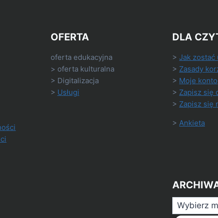
OFERTA
DLA CZY
oferta edukacyjna
>
Jak zostać
> oferta kulturalna
>
Zasady kor
> Digitalizacja
>
Moje konto
>
Usługi
>
Zapisz się 
>
Zapisz się 
>
Ankieta
ności
ci
ARCHIW
Archiwa