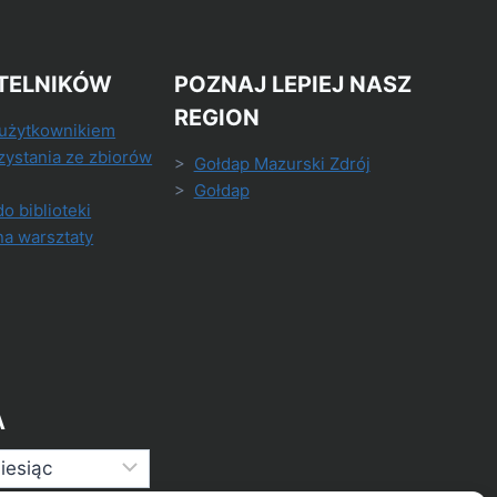
TELNIKÓW
POZNAJ LEPIEJ NASZ
REGION
 użytkownikiem
zystania ze zbiorów
>
Gołdap Mazurski Zdrój
>
Gołdap
do biblioteki
na warsztaty
A