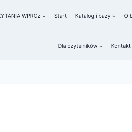
ZYTANIA WPRCz
Start
Katalog i bazy
O b
Dla czytelników
Kontakt