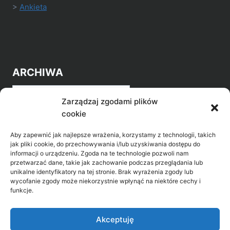
>
Ankieta
ARCHIWA
Archiwa
Zarządzaj zgodami plików
cookie
Aby zapewnić jak najlepsze wrażenia, korzystamy z technologii, takich
jak pliki cookie, do przechowywania i/lub uzyskiwania dostępu do
informacji o urządzeniu. Zgoda na te technologie pozwoli nam
przetwarzać dane, takie jak zachowanie podczas przeglądania lub
POZNAJ LEPIEJ NASZ REGION
unikalne identyfikatory na tej stronie. Brak wyrażenia zgody lub
wycofanie zgody może niekorzystnie wpłynąć na niektóre cechy i
>
Gołdap Mazurski Zdrój
funkcje.
>
Gołdap
Akceptuję