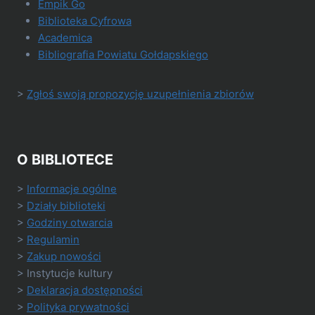
Empik Go
Biblioteka Cyfrowa
Academica
Bibliografia Powiatu Gołdapskiego
>
Zgłoś swoją propozycję uzupełnienia zbiorów
O BIBLIOTECE
>
Informacje ogólne
>
Działy biblioteki
>
Godziny otwarcia
>
Regulamin
>
Zakup nowości
> Instytucje kultury
>
Deklaracja dostępności
>
Polityka prywatności