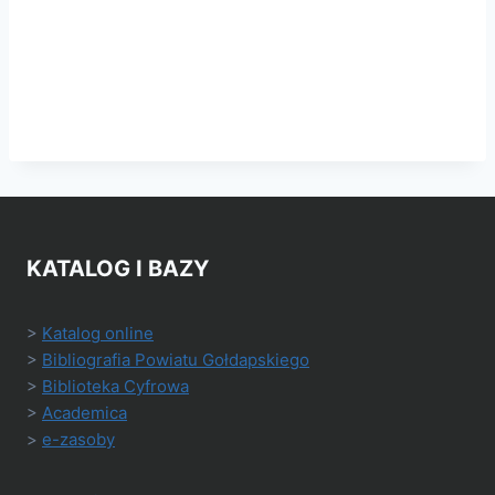
KATALOG I BAZY
>
Katalog online
>
Bibliografia Powiatu Gołdapskiego
>
Biblioteka Cyfrowa
>
Academica
>
e-zasoby