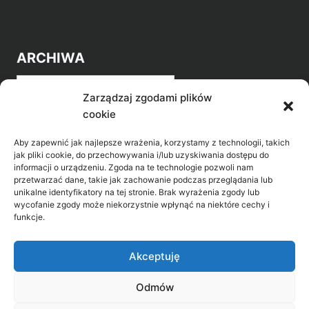
ARCHIWA
Archiwa
Zarządzaj zgodami plików
cookie
Aby zapewnić jak najlepsze wrażenia, korzystamy z technologii, takich
jak pliki cookie, do przechowywania i/lub uzyskiwania dostępu do
informacji o urządzeniu. Zgoda na te technologie pozwoli nam
przetwarzać dane, takie jak zachowanie podczas przeglądania lub
POZNAJ LEPIEJ NASZ REGION
unikalne identyfikatory na tej stronie. Brak wyrażenia zgody lub
wycofanie zgody może niekorzystnie wpłynąć na niektóre cechy i
>
Gołdap Mazurski Zdrój
funkcje.
>
Gołdap
Akceptuję
Odmów
Biblioteka Publiczna w Gołdapi, ul. Partyzantów